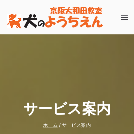
内
容
子犬のしつ
犬のよう
を
けなら、
ちえん
「犬のよう
ス
京阪大和
ちえん」京
田教室
キ
阪大和田教
ッ
室へ。トイ
レや無駄吠
プ
え、社会的
マナーを通
園して楽し
く身につけ
サービス案内
させてあげ
ましょう。
都島区 旭区
ホーム
サービス案内
門真市 守口
市対応