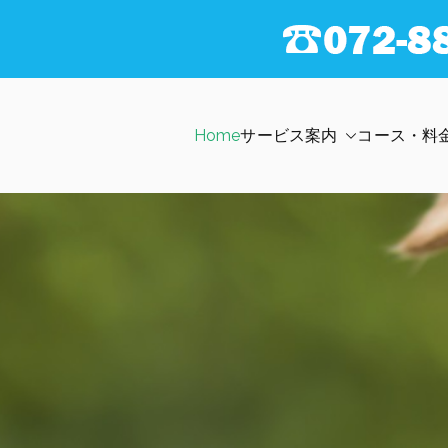
Home
サービス案内
コース・料
犬のしつけなら、「犬のようちえん」京阪大和田教室へ。トイレや無駄
のようちえん 京阪大和田教室
ょう。都島区 旭区 門真市 守口市対応