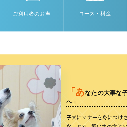
コース・料金
ご利用者のお声
「あ
なたの大事な
へ」
子犬にマナーを身につけ
なことで、飼い主の方と