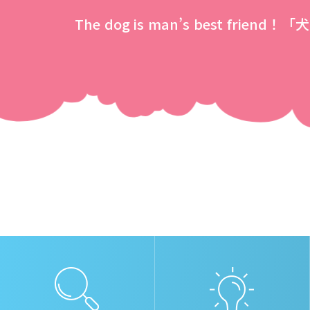
The dog is man’s best f