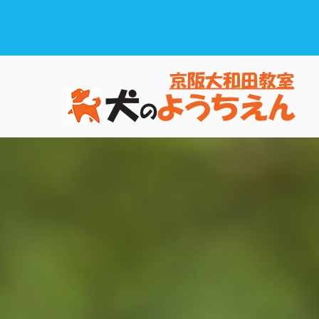
子
犬
まし