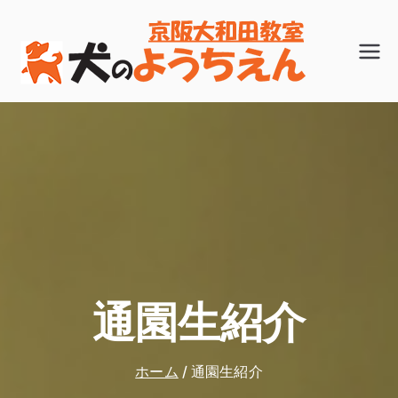
内
容
子犬のしつ
犬のよう
を
けなら、
ちえん
「犬のよう
ス
京阪大和
ちえん」京
田教室
キ
阪大和田教
ッ
室へ。トイ
レや無駄吠
プ
え、社会的
マナーを通
園して楽し
く身につけ
通園生紹介
させてあげ
ましょう。
都島区 旭区
ホーム
通園生紹介
門真市 守口
市対応