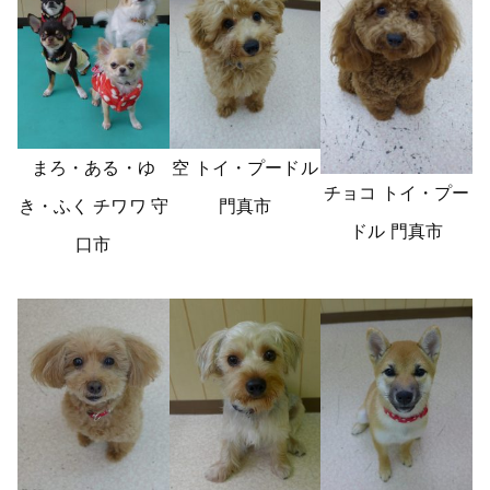
まろ・ある・ゆ
空 トイ・プードル
チョコ トイ・プー
き・ふく チワワ 守
門真市
ドル 門真市
口市